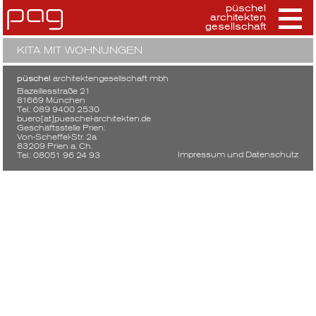
püschel
architekten
gesellschaft
KITA MIT WOHNUNGEN
püschel
architektengesellschaft mbh
Bazeillesstraße 21
81669 München
Tel.: 089 9400 2530
buero[at]pueschel-architekten.de
Geschäftsstelle Prien:
Von-Scheffel-Str. 2a
83209 Prien a. Ch.
Impressum und Datenschutz
Tel.: 08051 96 24 93